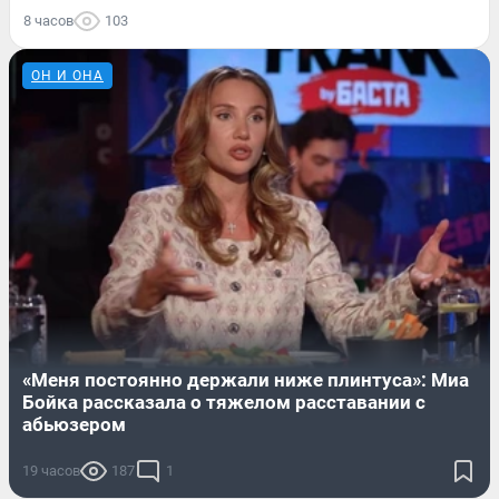
8 часов
103
ОН И ОНА
«Меня постоянно держали ниже плинтуса»: Миа
Бойка рассказала о тяжелом расставании с
абьюзером
19 часов
187
1