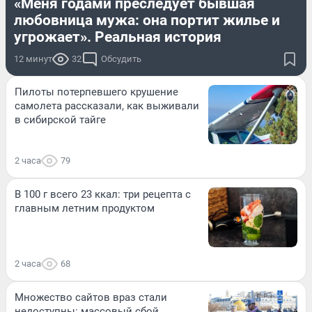
«Меня годами преследует бывшая
любовница мужа: она портит жилье и
угрожает». Реальная история
12 минут
32
Обсудить
Пилоты потерпевшего крушение
самолета рассказали, как выживали
в сибирской тайге
2 часа
79
В 100 г всего 23 ккал: три рецепта с
главным летним продуктом
2 часа
68
Множество сайтов враз стали
недоступны: массовый сбой