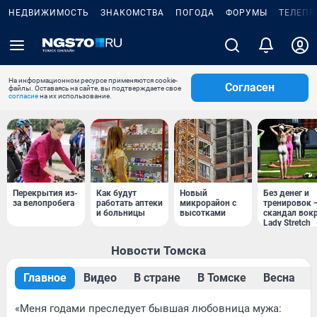
НЕДВИЖИМОСТЬ
ЗНАКОМСТВА
ПОГОДА
ФОРУМЫ
ТЕЛЕПР
На информационном ресурсе применяются cookie-
Согласен
файлы. Оставаясь на сайте, вы подтверждаете свое
согласие
на их использование.
Перекрытия из-
Как будут
Новый
Без денег и
за велопробега
работать аптеки
микрорайон с
тренировок 
и больницы
высотками
скандал вок
Lady Stretch
Новости Томска
Главное
Видео
В стране
В Томске
Весна
«Меня годами преследует бывшая любовница мужа: