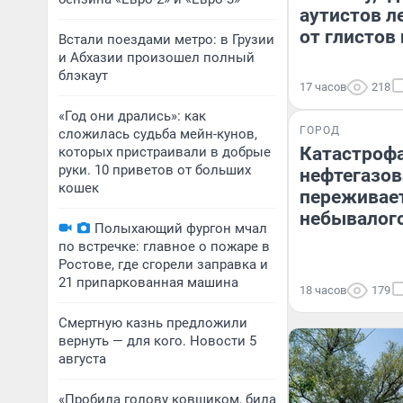
аутистов л
от глистов
Встали поездами метро: в Грузии
и Абхазии произошел полный
блэкаут
17 часов
218
«Год они дрались»: как
ГОРОД
сложилась судьба мейн-кунов,
Катастрофа
которых пристраивали в добрые
руки. 10 приветов от больших
нефтегазов
кошек
переживае
небывалого
Полыхающий фургон мчал
по встречке: главное о пожаре в
Ростове, где сгорели заправка и
21 припаркованная машина
18 часов
179
Смертную казнь предложили
вернуть — для кого. Новости 5
августа
«Пробила голову ковшиком, била