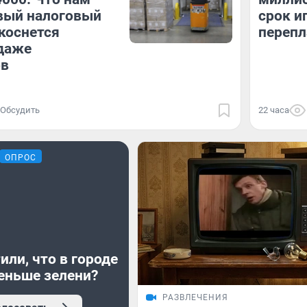
вый налоговый
срок ип
 коснется
перепл
даже
ов
Обсудить
22 часа
ОПРОС
или, что в городе
еньше зелени?
РАЗВЛЕЧЕНИЯ