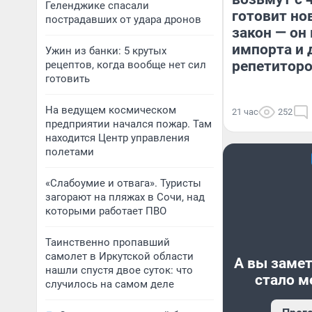
Геленджике спасали
готовит но
пострадавших от удара дронов
закон — он
импорта и 
Ужин из банки: 5 крутых
репетитор
рецептов, когда вообще нет сил
готовить
На ведущем космическом
21 час
252
предприятии начался пожар. Там
находится Центр управления
полетами
«Слабоумие и отвага». Туристы
загорают на пляжах в Сочи, над
которыми работает ПВО
Таинственно пропавший
самолет в Иркутской области
А вы замет
нашли спустя двое суток: что
стало м
случилось на самом деле