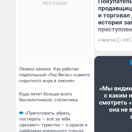
Покупател
продавщицу
и торговал 
история за
преступле
4 августа
329
Лехино казино. Как работал
подпольный «Лас-Вегас» «самого
скрытного вора в законе»
«Мы видим
Куда летит больше всего
с каким 
беспилотников: статистика
смотреть 
она не 
«Приготовить, убрать,
постирать — всё за тебя
сделают»: туристка — о круизе и
лайфхаках идеального отдыха