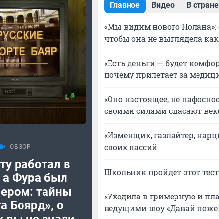
Главное
Видео
В стране
«Мы видим нового Нолана»: 
чтобы она не выглядела как
«Есть деньги — будет комфор
почему прилетает за медиц
«Оно настоящее, не пафосно
своими силами спасают ве
«Изменщик, газлайтер, нарци
своих пассий
ОБЗОР
ту работал в
Школьник пройдет этот тест 
 а Фура был
ером: тайны
«Уходила в гримерную и пл
а Боярд», о
ведущими шоу «Давай поже