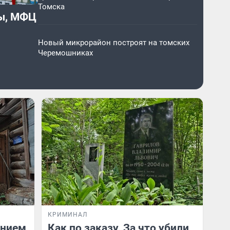
Томска
цы, МФЦ
Новый микрорайон построят на томских
Черемошниках
КРИМИНАЛ
ением
Как по заказу. За что убили