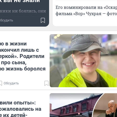
 вы не знали
Его номинировали на «Оскар
ники ни боялись, они
фильма «Вор» Чухрая — фот
 этим сталкивались в
бсудить
шоу
ю в жизни
акончил лишь с
еркой». Родители
 про сына,
сю жизнь боролся
Обсудить
авили опыты»:
ожаловались на
е их детей-