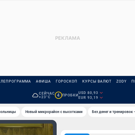
ЕЛЕПРОГРАММА
АФИША
ГОРОСКОП
КУРСЫ ВАЛЮТ
ZODY
П
USD 80,93
СЕЙЧАС
4
ПРОБКИ
+23°C
EUR 93,19
 больницы
Новый микрорайон с высотками
Без денег и тренировок 