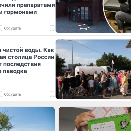
ечили препаратами
 и гормонами
Обсудить
 чистой воды. Как
ая столица России
т последствия
 паводка
Обсудить