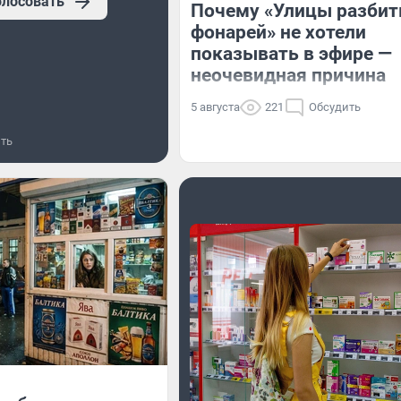
олосовать
Почему «Улицы разби
фонарей» не хотели
показывать в эфире —
неочевидная причина
5 августа
221
Обсудить
ть