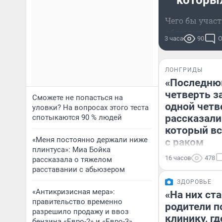
которых
Чего бы участ
обязательно с
3 часа
90
О
ЛОНГРИДЫ
«Последню
четверть з
Сможете не попасться на
одной четв
уловки? На вопросах этого теста
рассказали
спотыкаются 90 % людей
который в
«Меня постоянно держали ниже
с раком
плинтуса»: Миа Бойка
16 часов
478
рассказала о тяжелом
расставании с абьюзером
ЗДОРОВЬЕ
«Антикризисная мера»:
«На них ст
правительство временно
родители п
разрешило продажу и ввоз
клинику, гд
бензина «Евро-2» и «Евро-3»