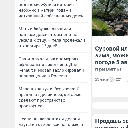
поленом». Жуткая история
набожной матери, годами
истязавшей собственных детей
Мать и бабушка отравили
четырех детей, чтобы они не
уехали к отцу, — тела пролежали
ЛЕТО
в квартире 13 дней
Суровой ил
зима, можн
Эра «нормальных иномарок»
погоде 5 а
официально закончена. Для
приметы
Renault и Nissan заблокировали
возвращение в Россию
23 часа
221
Маленькая кухня без хаоса: 7
правил от дизайнера, которые
сделают пространство
просторнее
Несли на шезлонгах и делали
Продашь за
жгуты из сумок: как на пляже в
возьмут с 