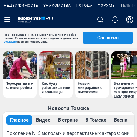
НЕДВИЖИМОСТЬ
ЗНАКОМСТВА
ПОГОДА
ФОРУМЫ
ТЕЛЕПР
На информационном ресурсе применяются cookie-
Согласен
файлы. Оставаясь на сайте, вы подтверждаете свое
согласие
на их использование.
Перекрытия из-
Как будут
Новый
Без денег и
за велопробега
работать аптеки
микрорайон с
тренировок 
и больницы
высотками
скандал вок
Lady Stretch
Новости Томска
Главное
Видео
В стране
В Томске
Весна
Поколение N. 5 молодых и перспективных актеров: они