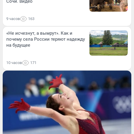
Сочи. Видео
9 часов
163
«Не исчезнут, а вымрут». Как и
почему села России теряют надежду
на будущее
10 часов
171