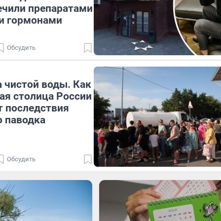
ечили препаратами
 и гормонами
Обсудить
 чистой воды. Как
ая столица России
т последствия
 паводка
Обсудить