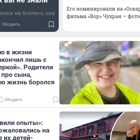
 вы не знали
Его номинировали на «Оскар
ники ни боялись, они
фильма «Вор» Чухрая — фот
 этим сталкивались в
Обсудить
шоу
ю в жизни
акончил лишь с
еркой». Родители
 про сына,
сю жизнь боролся
Обсудить
авили опыты»:
ожаловались на
е их детей-