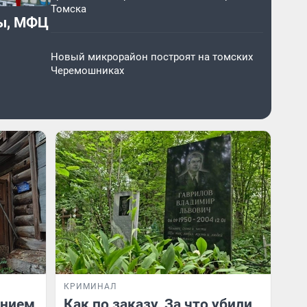
Томска
цы, МФЦ
Новый микрорайон построят на томских
Черемошниках
КРИМИНАЛ
ением
Как по заказу. За что убили