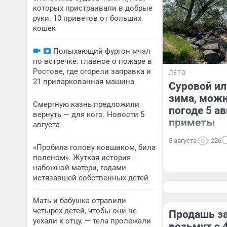
которых пристраивали в добрые
руки. 10 приветов от больших
кошек
Полыхающий фургон мчал
по встречке: главное о пожаре в
Ростове, где сгорели заправка и
ЛЕТО
21 припаркованная машина
Суровой ил
зима, можн
Смертную казнь предложили
погоде 5 а
вернуть — для кого. Новости 5
приметы
августа
5 августа
226
«Пробила голову ковшиком, била
поленом». Жуткая история
набожной матери, годами
истязавшей собственных детей
Мать и бабушка отравили
четырех детей, чтобы они не
Продашь за
уехали к отцу, — тела пролежали
возьмут с 