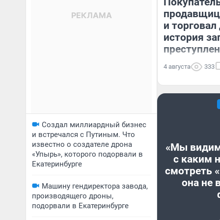
Покупател
продавщицу
и торговал 
история за
преступле
4 августа
333
Создал миллиардный бизнес
и встречался с Путиным. Что
известно о создателе дрона
«Мы видим
«Упырь», которого подорвали в
с каким 
Екатеринбурге
смотреть 
она не 
Машину гендиректора завода,
производящего дроны,
подорвали в Екатеринбурге