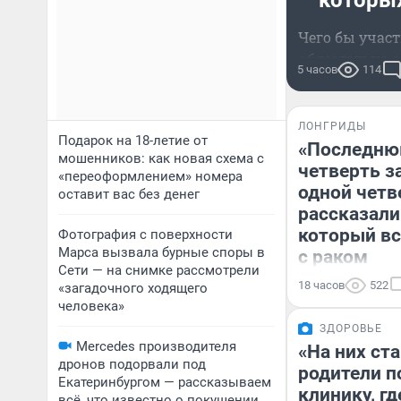
которых
Чего бы участ
обязательно с
5 часов
114
ЛОНГРИДЫ
Подарок на 18-летие от
«Последню
мошенников: как новая схема с
четверть з
«переоформлением» номера
одной четв
оставит вас без денег
рассказали
который в
Фотография с поверхности
Марса вызвала бурные споры в
с раком
Сети — на снимке рассмотрели
18 часов
522
«загадочного ходящего
человека»
ЗДОРОВЬЕ
Mercedes производителя
«На них ст
дронов подорвали под
родители п
Екатеринбургом — рассказываем
клинику, гд
всё, что известно о покушении