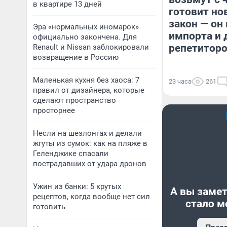
в квартире 13 дней
готовит но
закон — он
Эра «нормальных иномарок»
импорта и 
официально закончена. Для
репетитор
Renault и Nissan заблокировали
возвращение в Россию
Маленькая кухня без хаоса: 7
23 часа
261
правил от дизайнера, которые
сделают пространство
просторнее
Несли на шезлонгах и делали
жгуты из сумок: как на пляже в
Геленджике спасали
пострадавших от удара дронов
Ужин из банки: 5 крутых
А вы замет
рецептов, когда вообще нет сил
стало м
готовить