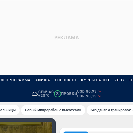
ЕЛЕПРОГРАММА
АФИША
ГОРОСКОП
КУРСЫ ВАЛЮТ
ZODY
П
USD 80,93
СЕЙЧАС
3
ПРОБКИ
+28°C
EUR 93,19
 больницы
Новый микрорайон с высотками
Без денег и тренировок 