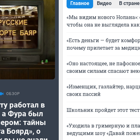
Главное
Видео
В стране
«Мы видим нового Нолана»: 
чтобы она не выглядела как
«Есть деньги — будет комфор
почему прилетает за медиц
«Оно настоящее, не пафосно
своими силами спасают ве
«Изменщик, газлайтер, нарци
своих пассий
ОБЗОР
ту работал в
Школьник пройдет этот тест 
 а Фура был
ером: тайны
«Уходила в гримерную и пл
а Боярд», о
ведущими шоу «Давай поже