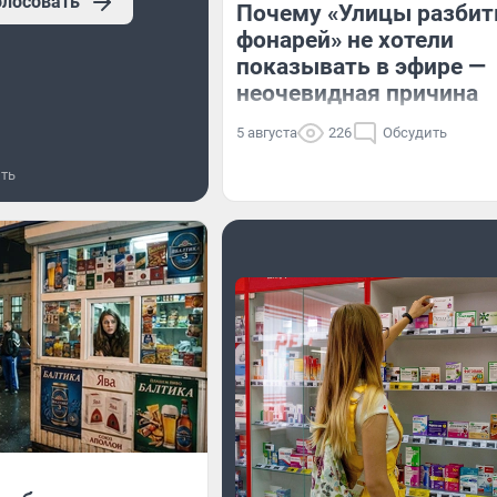
олосовать
Почему «Улицы разби
фонарей» не хотели
показывать в эфире —
неочевидная причина
5 августа
226
Обсудить
ть