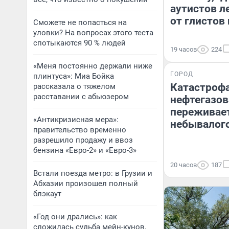
аутистов л
от глистов
Сможете не попасться на
уловки? На вопросах этого теста
спотыкаются 90 % людей
19 часов
224
«Меня постоянно держали ниже
ГОРОД
плинтуса»: Миа Бойка
Катастрофа
рассказала о тяжелом
расставании с абьюзером
нефтегазов
переживае
«Антикризисная мера»:
небывалого
правительство временно
разрешило продажу и ввоз
бензина «Евро-2» и «Евро-3»
20 часов
187
Встали поезда метро: в Грузии и
Абхазии произошел полный
блэкаут
«Год они дрались»: как
сложилась судьба мейн-кунов,