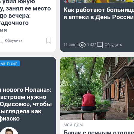
ь убил юную
, занял ее место
Как работают больни
до вечера:
и аптеки в День России
гадочного
ния
Обсудить
11 июня
1 432
Обсудить
МНЕНИЕ
 нового Нолана»:
настроем нужно
«Одиссею», чтобы
выглядела как
фиаско
МОЙ ДОМ
Барак с печным отопл