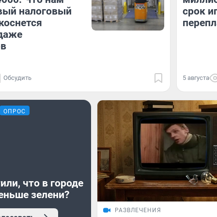
вый налоговый
срок ип
 коснется
перепл
даже
ов
Обсудить
5 августа
ОПРОС
или, что в городе
еньше зелени?
РАЗВЛЕЧЕНИЯ