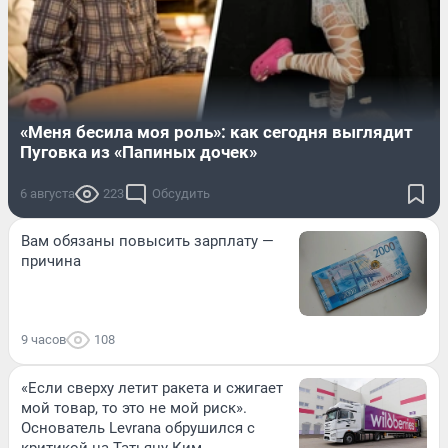
«Меня бесила моя роль»: как сегодня выглядит
Пуговка из «Папиных дочек»
6 августа
223
Обсудить
Вам обязаны повысить зарплату —
причина
9 часов
108
«Если сверху летит ракета и сжигает
мой товар, то это не мой риск».
Основатель Levrana обрушился с
критикой на Татьяну Ким