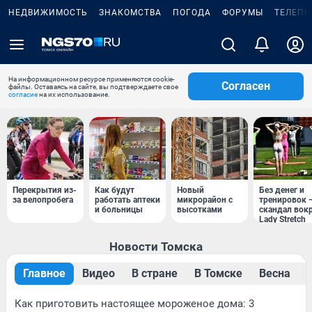
НЕДВИЖИМОСТЬ
ЗНАКОМСТВА
ПОГОДА
ФОРУМЫ
ТЕЛЕПР
На информационном ресурсе применяются cookie-
Согласен
файлы. Оставаясь на сайте, вы подтверждаете свое
согласие
на их использование.
Перекрытия из-
Как будут
Новый
Без денег и
за велопробега
работать аптеки
микрорайон с
тренировок 
и больницы
высотками
скандал вок
Lady Stretch
Новости Томска
Главное
Видео
В стране
В Томске
Весна
Как приготовить настоящее мороженое дома: 3