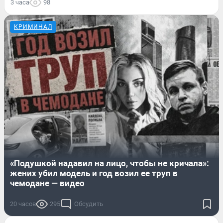
3 часа
98
КРИМИНАЛ
«Подушкой надавил на лицо, чтобы не кричала»:
жених убил модель и год возил ее труп в
чемодане — видео
20 часов
295
Обсудить