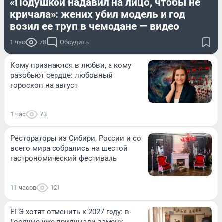
«Подушкой надавил на лицо, чтобы не
кричала»: жених убил модель и год
возил ее труп в чемодане — видео
1 час
78
Обсудить
Кому признаются в любви, а кому
разобьют сердце: любовный
гороскоп на август
1 час
73
Рестораторы из Сибири, России и со
всего мира собрались на шестой
гастрономический фестиваль
11 часов
121
ЕГЭ хотят отменить к 2027 году: в
Госдуме уже придумали замену.