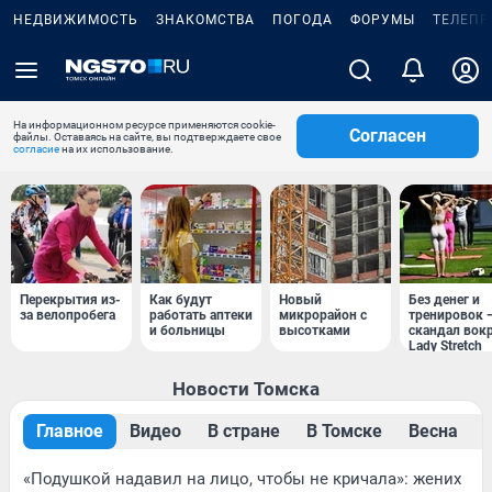
НЕДВИЖИМОСТЬ
ЗНАКОМСТВА
ПОГОДА
ФОРУМЫ
ТЕЛЕПР
На информационном ресурсе применяются cookie-
Согласен
файлы. Оставаясь на сайте, вы подтверждаете свое
согласие
на их использование.
Перекрытия из-
Как будут
Новый
Без денег и
за велопробега
работать аптеки
микрорайон с
тренировок 
и больницы
высотками
скандал вок
Lady Stretch
Новости Томска
Главное
Видео
В стране
В Томске
Весна
«Подушкой надавил на лицо, чтобы не кричала»: жених