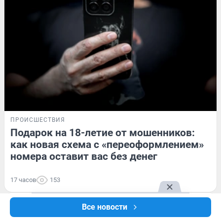
ПРОИСШЕСТВИЯ
Подарок на 18-летие от мошенников:
как новая схема с «переоформлением»
номера оставит вас без денег
17 часов
153
Mercedes производителя дронов
Все новости
подорвали под Екатеринбургом —