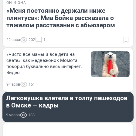
ОН И ОНА
«Меня постоянно держали ниже
плинтуса»: Миа Бойка рассказала о
тяжелом расставании с абьюзером
22 часа
202
1
«Чисто все мамы и все дети на
свете»: как медвежонок Момота
покорил буквально весь интернет.
Видео
9 часов
151
ПРОИСШЕСТВИЯ
Легковушка влетела в толпу пешеходов
в Омске — кадры
9 часов
133