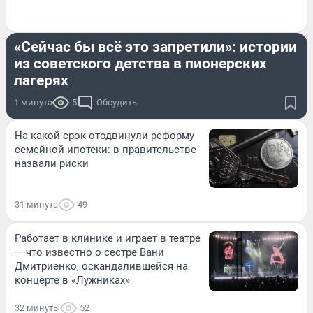
ИСТОРИИ
«Сейчас бы всё это запретили»: истории
из советского детства в пионерских
лагерях
1 минута
5
Обсудить
На какой срок отодвинули реформу
семейной ипотеки: в правительстве
назвали риски
31 минута
49
Работает в клинике и играет в театре
— что известно о сестре Вани
Дмитриенко, оскандалившейся на
концерте в «Лужниках»
32 минуты
52