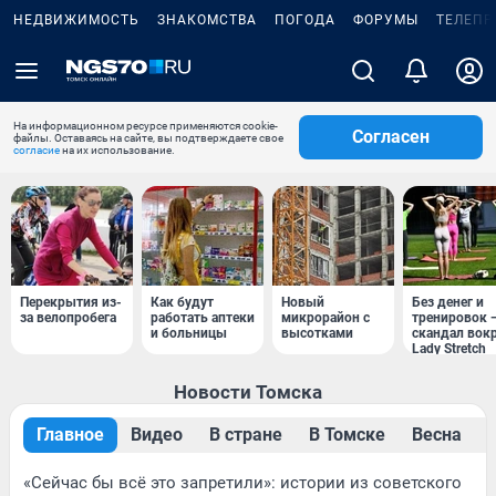
НЕДВИЖИМОСТЬ
ЗНАКОМСТВА
ПОГОДА
ФОРУМЫ
ТЕЛЕПР
На информационном ресурсе применяются cookie-
Согласен
файлы. Оставаясь на сайте, вы подтверждаете свое
согласие
на их использование.
Перекрытия из-
Как будут
Новый
Без денег и
за велопробега
работать аптеки
микрорайон с
тренировок 
и больницы
высотками
скандал вок
Lady Stretch
Новости Томска
Главное
Видео
В стране
В Томске
Весна
«Сейчас бы всё это запретили»: истории из советского