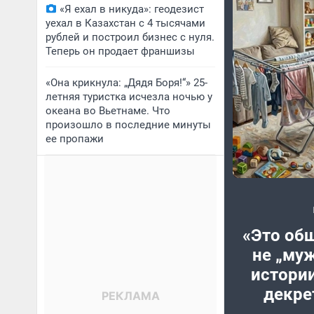
«Я ехал в никуда»: геодезист
уехал в Казахстан с 4 тысячами
рублей и построил бизнес с нуля.
Теперь он продает франшизы
«Она крикнула: „Дядя Боря!“» 25-
летняя туристка исчезла ночью у
океана во Вьетнаме. Что
произошло в последние минуты
ее пропажи
«Это общ
не „муж
истории
декре