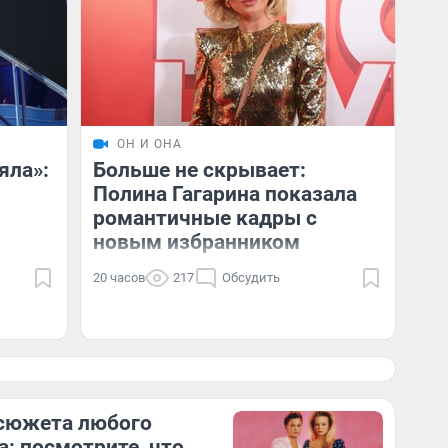
ОН И ОНА
яла»:
Больше не скрывает:
Полина Гагарина показала
романтичные кадры с
новым избранником
20 часов
217
Обсудить
сюжета любого
а: посмотрите, что