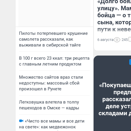
«Долго боя
улицу». Ма
бойца — о т
сына, кото
пути к неве
Пилоты потерпевшего крушение
самолета рассказали, как
6 августа
245
выживали в сибирской тайге
В 100 г всего 23 ккал: три рецепта
с главным летним продуктом
Множество сайтов враз стали
недоступны: массовый сбой
«Покупаеш
произошел в Рунете
предп
рассказал
Легковушка влетела в толпу
деле уст
пешеходов в Омске — кадры
складами 
«Чисто все мамы и все дети
на свете»: как медвежонок