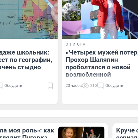
ОН И ОНА
даже школьник:
«Четырех мужей потер
ест по географии,
Прохор Шаляпин
очень стыдно
проболтался о новой
возлюбленной
Обсудить
20 часов
210
Обсудить
ла моя роль»: как
Круче 
глядит Пуговка
сериал