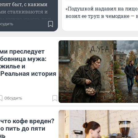
елят быт, с какими
«Подушкой надавил на лицо,
ми сталкиваются и
возил ее труп в чемодане — 
ы нужно учесть при
судить
лении пособия
ми преследует
бовница мужа:
 жилье и
 Реальная история
Обсудить
 что кофе вреден?
 пить до пяти
нь