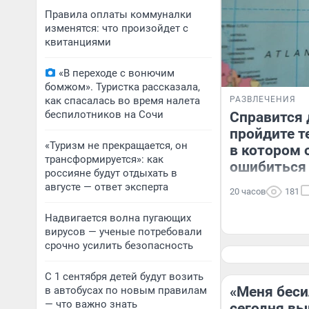
Правила оплаты коммуналки
изменятся: что произойдет с
квитанциями
«В переходе с вонючим
бомжом». Туристка рассказала,
как спасалась во время налета
РАЗВЛЕЧЕНИЯ
беспилотников на Сочи
Справится 
пройдите т
«Туризм не прекращается, он
в котором 
трансформируется»: как
ошибиться
россияне будут отдыхать в
августе — ответ эксперта
20 часов
181
Надвигается волна пугающих
вирусов — ученые потребовали
срочно усилить безопасность
С 1 сентября детей будут возить
«Меня беси
в автобусах по новым правилам
— что важно знать
сегодня вы