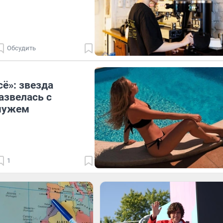
Обсудить
сё»: звезда
азвелась с
мужем
1