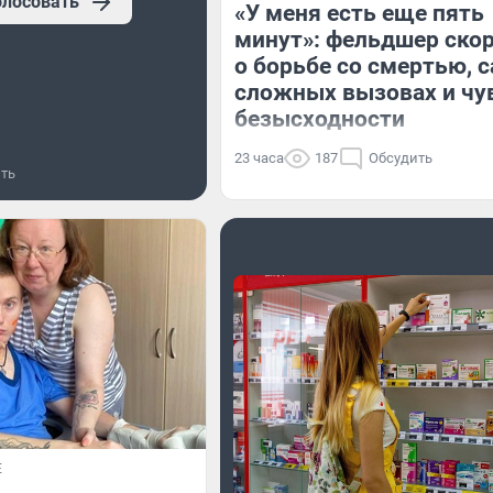
олосовать
«У меня есть еще пять
минут»: фельдшер ско
о борьбе со смертью, 
сложных вызовах и чу
безысходности
23 часа
187
Обсудить
ть
Е