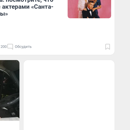
с актерами «Санта-
ры»
200
Обсудить