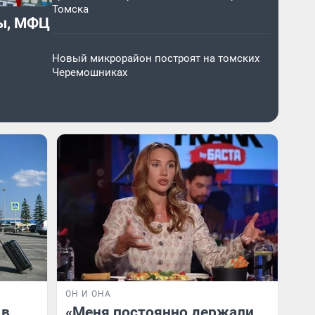
Томска
цы, МФЦ
Новый микрорайон построят на томских
Черемошниках
ОН И ОНА
 в
«Меня постоянно держали