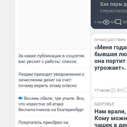
Как пары д
стереотипа
какие нюанс
1 час
64
Об
оформ
ПРОИСШЕСТВИЯ
«Меня года
бывшая лю
За какие публикации в соцсетях
она портит
вас уволят с работы: список
угрожает».
Людям приходят уведомления о
зачислении денег на счет:
почему верить этому опасно
17 часов
211
Восемь сбили, три упали. Все,
что известно об атаке
ЗДОРОВЬЕ
беспилотников на Екатеринбург
Нам врали,
Кому можно
Покупатель приобрел на
чашек в де