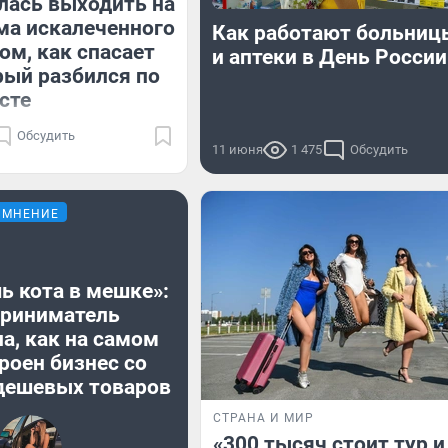
лась выходить на
ма искалеченного
Как работают больни
ом, как спасает
и аптеки в День России
рый разбился по
сте
Обсудить
11 июня
1 475
Обсудить
МНЕНИЕ
ь кота в мешке»:
риниматель
а, как на самом
роен бизнес со
дешевых товаров
СТРАНА И МИР
«300 тысяч стоит тур и