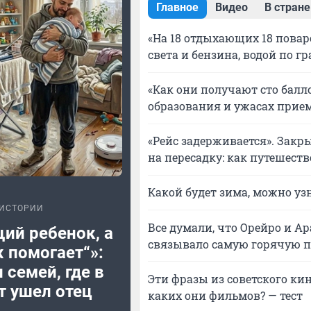
Главное
Видео
В стране
«На 18 отдыхающих 18 повар
света и бензина, водой по 
«Как они получают сто балло
образования и ужасах при
«Рейс задерживается». Закр
на пересадку: как путешест
Какой будет зима, можно уз
ИСТОРИИ
Все думали, что Орейро и Ар
ий ребенок, а
связывало самую горячую п
 помогает“»:
 семей, где в
Эти фразы из советского ки
т ушел отец
каких они фильмов? — тест