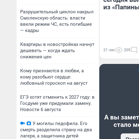
из «Папины
Разрушительный циклон накрыл
Смоленскую область: власти
ввели режим ЧС, есть погибшие
— кадры
Квартиры в новостройках начнут
21 час
205
дешеветь — когда ждать
снижения цен
Кому признаются в любви, а
кому разобьют сердце:
любовный гороскоп на август
ЕГЭ хотят отменить к 2027 году: в
Госдуме уже придумали замену.
Новости 6 августа
А вы замет
У могилы педофила. Его
стало м
смерть разделила страну на два
лагеря, а защитника детей