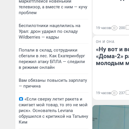
маркетплейсе новенький
телевизор, а вместе с ним — кучу
проблем
Беспилотники нацелились на
19 часов
200
Урал: дрон ударил по складу
Wildberries — кадры
ОН И ОНА
«Ну вот и в
Попали в склад, сотрудники
«Дома-2» р
сбегали в лес. Как Екатеринбург
пережил атаку БПЛА — следили
молодым 
в режиме онлайн
Вам обязаны повысить зарплату
— причина
19 часов
237
«Если сверху летит ракета и
сжигает мой товар, то это не мой
риск». Основатель Levrana
обрушился с критикой на Татьяну
Ким