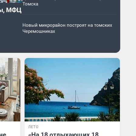
Томска
цы, МФЦ
Новый микрорайон построят на томских
Черемошниках
ЛЕТО
не
«На 18 отдыхающих 18