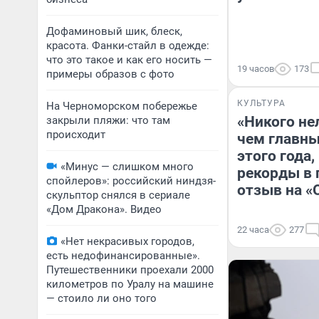
Дофаминовый шик, блеск,
красота. Фанки-стайл в одежде:
что это такое и как его носить —
19 часов
173
примеры образов с фото
КУЛЬТУРА
На Черноморском побережье
«Никого не
закрыли пляжи: что там
происходит
чем главны
этого года
«Минус — слишком много
рекорды в 
спойлеров»: российский ниндзя-
отзыв на «
скульптор снялся в сериале
«Дом Дракона». Видео
22 часа
277
«Нет некрасивых городов,
есть недофинансированные».
Путешественники проехали 2000
километров по Уралу на машине
— стоило ли оно того