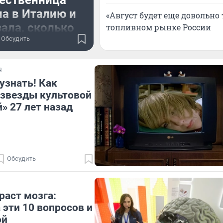
ественница
а в Италию и
«Август будет еще довольно
ала, сколько
топливном рынке России
 потратила
Обсудить
очень старались
Я
 на наших туристах
узнать! Как
звезды культовой
» 27 лет назад
Обсудить
раст мозга:
 эти 10 вопросов и
ой