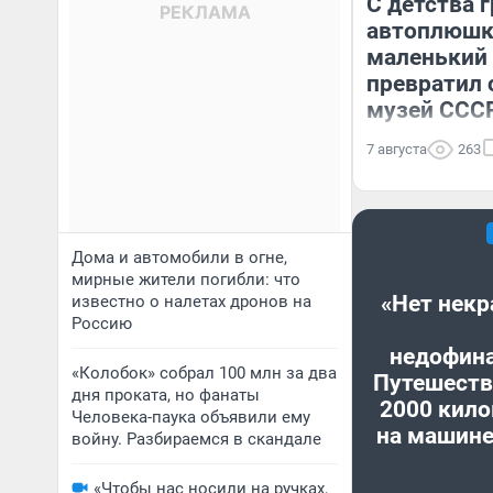
С детства г
автоплюшки
маленький 
превратил 
музей ССС
7 августа
263
Дома и автомобили в огне,
мирные жители погибли: что
«Нет некр
известно о налетах дронов на
Россию
недофин
«Колобок» собрал 100 млн за два
Путешеств
дня проката, но фанаты
2000 кило
Человека-паука объявили ему
на машине
войну. Разбираемся в скандале
«Чтобы нас носили на ручках,