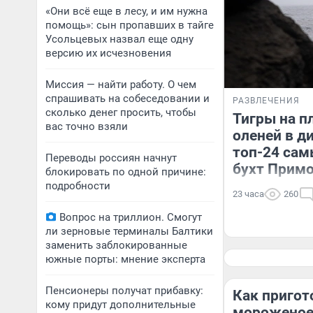
«Они всё еще в лесу, и им нужна
помощь»: сын пропавших в тайге
Усольцевых назвал еще одну
версию их исчезновения
Миссия — найти работу. О чем
спрашивать на собеседовании и
РАЗВЛЕЧЕНИЯ
сколько денег просить, чтобы
Тигры на п
вас точно взяли
оленей в д
топ-24 сам
Переводы россиян начнут
бухт Примо
блокировать по одной причине:
подробности
23 часа
260
Вопрос на триллион. Смогут
ли зерновые терминалы Балтики
заменить заблокированные
южные порты: мнение эксперта
Пенсионеры получат прибавку:
Как пригот
кому придут дополнительные
мороженое