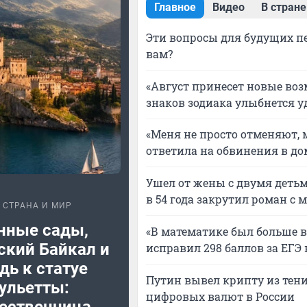
Главное
Видео
В стране
Эти вопросы для будущих пе
вам?
«Август принесет новые воз
знаков зодиака улыбнется у
«Меня не просто отменяют, 
ответила на обвинения в до
Ушел от жены с двумя детьм
в 54 года закрутил роман с 
СТРАНА И МИР
нные сады,
«В математике был больше вс
ский Байкал и
исправил 298 баллов за ЕГЭ
дь к статуе
Путин вывел крипту из тени
ульетты:
цифровых валют в России