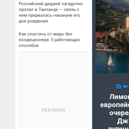
Российский диджей загадочно
пропал в Таиланде — связь с
ним прервалась накануне его
дня рождения
Как спастись от жары без
кондиционера: 5 работающих
способов
Лимо
европей
очере
Дж