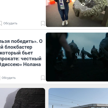
Обсудить
льзя победить». О
й блокбастер
, который бьет
прокате: честный
Одиссею» Нолана
Обсудить