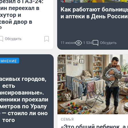
резил о ГАЗ-24:
н переехал в
Как работают больни
хутор и
и аптеки в День России
свой двор в
Р
Обсудить
11 июня
1 534
Обсудить
МНЕНИЕ
асивых городов,
есть
ансированные».
енники проехали
метров по Уралу
 — стоило ли оно
того
СЕМЬЯ
«Это общий ребенок, а 