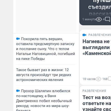
путеш
съездил
рассказ
1 минута
денег
4
Местные 
РАЗВЛЕЧЕНИ
заработать
Покорила пять вершин,
Нагиева не 
оставила предсмертную записку
выглядели 
и послание сыну. Что с телом
«Каменской
Натальи Наговициной, погибшей
на пике Победы
Такое бывает раз в жизни: 12
августа произойдут три редких
18 часов
168
астрономических явления
Прохор Шаляпин влюбился
РАЗВЛЕЧЕНИЯ
по-настоящему, а Ваня
Тест на воз
Дмитриенко побил необычный
ответьте на
рекорд: новости из мира шоу-
узнайте св
бизнеса