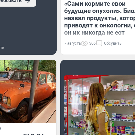
олосовать
«Сами кормите свои
будущие опухоли». Био
назвал продукты, кот
приводят к онкологии,
он их никогда не ест
7 августа
306
Обсудить
ть
Я