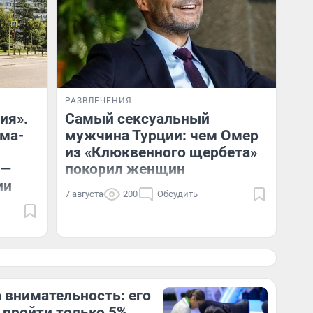
РАЗВЛЕЧЕНИЯ
ия».
Самый сексуальный
ома-
мужчина Турции: чем Омер
из «Клюквенного щербета»
 —
покорил женщин
ии
7 августа
200
Обсудить
а внимательность: его
 пройти только 5%