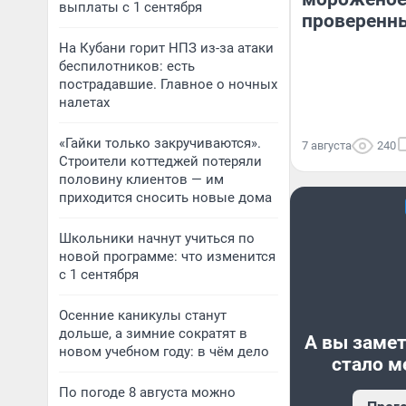
выплаты с 1 сентября
проверенн
На Кубани горит НПЗ из-за атаки
беспилотников: есть
пострадавшие. Главное о ночных
налетах
«Гайки только закручиваются».
7 августа
240
Строители коттеджей потеряли
половину клиентов — им
приходится сносить новые дома
Школьники начнут учиться по
новой программе: что изменится
с 1 сентября
Осенние каникулы станут
дольше, а зимние сократят в
А вы замет
новом учебном году: в чём дело
стало м
По погоде 8 августа можно