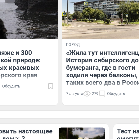
ГОРОД
ляже и 300
«Жила тут интеллигенц
икой природе:
История сибирского д
ых красивых
бумеранга, где в гости
рского края
ходили через балконы,
таких всего два в Росс
Обсудить
7 августа
279
Обсудить
овить настоящее
Тест н
 дома: 3
смогут