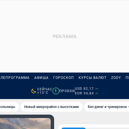
ЕЛЕПРОГРАММА
АФИША
ГОРОСКОП
КУРСЫ ВАЛЮТ
ZODY
П
USD 82,17
СЕЙЧАС
1
ПРОБКИ
+13°C
EUR 94,84
 больницы
Новый микрорайон с высотками
Без денег и тренировок 