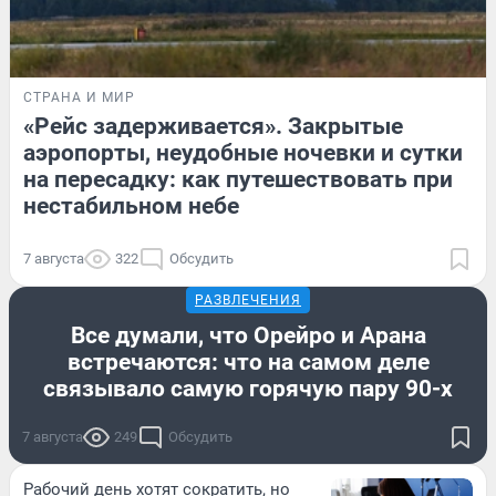
СТРАНА И МИР
«Рейс задерживается». Закрытые
аэропорты, неудобные ночевки и сутки
на пересадку: как путешествовать при
нестабильном небе
7 августа
322
Обсудить
РАЗВЛЕЧЕНИЯ
Все думали, что Орейро и Арана
встречаются: что на самом деле
связывало самую горячую пару 90-х
7 августа
249
Обсудить
Рабочий день хотят сократить, но