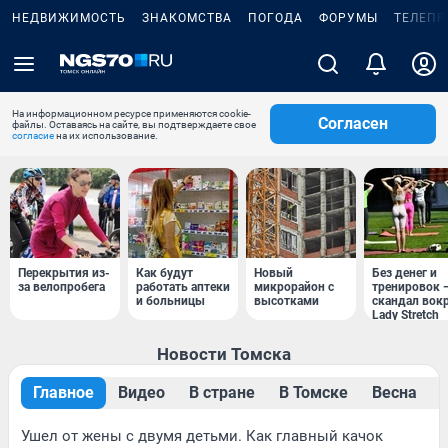
НЕДВИЖИМОСТЬ
ЗНАКОМСТВА
ПОГОДА
ФОРУМЫ
ТЕЛЕПР
На информационном ресурсе применяются cookie-
Согласен
файлы. Оставаясь на сайте, вы подтверждаете свое
согласие
на их использование.
Перекрытия из-
Как будут
Новый
Без денег и
за велопробега
работать аптеки
микрорайон с
тренировок 
и больницы
высотками
скандал вок
Lady Stretch
Новости Томска
Главное
Видео
В стране
В Томске
Весна
Ушел от жены с двумя детьми. Как главный качок