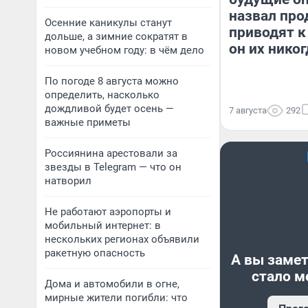
назвал про
Осенние каникулы станут
приводят к
дольше, а зимние сократят в
он их никог
новом учебном году: в чём дело
По погоде 8 августа можно
определить, насколько
дождливой будет осень —
7 августа
292
важные приметы
Россиянина арестовали за
звезды в Telegram — что он
натворил
Не работают аэропорты и
мобильный интернет: в
нескольких регионах объявили
ракетную опасность
А вы замет
стало м
Дома и автомобили в огне,
мирные жители погибли: что