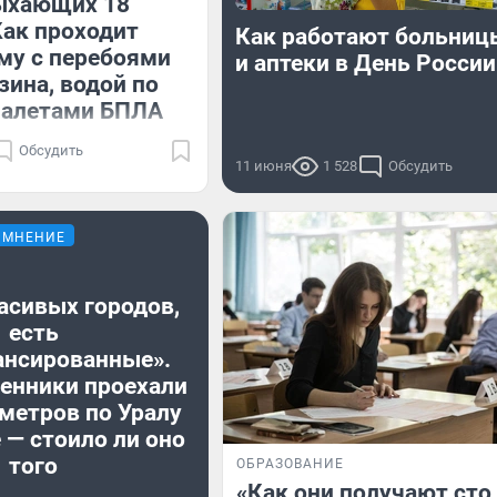
дыхающих 18
Как проходит
Как работают больни
му с перебоями
и аптеки в День России
зина, водой по
налетами БПЛА
Обсудить
11 июня
1 528
Обсудить
МНЕНИЕ
асивых городов,
есть
ансированные».
енники проехали
метров по Уралу
 — стоило ли оно
того
ОБРАЗОВАНИЕ
«Как они получают сто