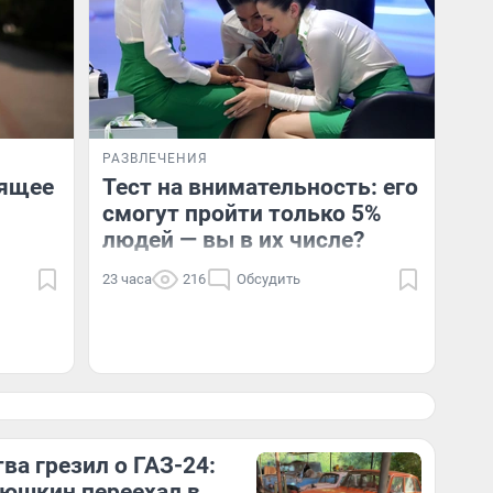
РАЗВЛЕЧЕНИЯ
оящее
Тест на внимательность: его
смогут пройти только 5%
людей — вы в их числе?
23 часа
216
Обсудить
тва грезил о ГАЗ-24:
юшкин переехал в