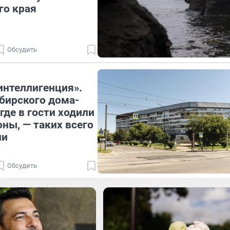
го края
Обсудить
интеллигенция».
бирского дома-
где в гости ходили
оны, — таких всего
ии
Обсудить