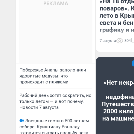
«На 18 от
поваров». 
лето в Кры
света и бен
графику и 
7 августа
304
Побережье Анапы заполонили
ядовитые медузы: что
«Нет некр
происходит с пляжами
Рабочий день хотят сократить, но
недофин
только летом — и вот почему.
Путешеств
Новости 7 августа
2000 кило
на машине
Звездные гости в 500-летнем
соборе: Криштиану Роналду
готовится сыграть свадьбу века