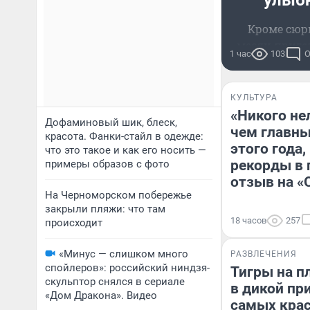
улыбн
Кроме сюр
месяц приг
1 час
103
О
новост
КУЛЬТУРА
«Никого не
Дофаминовый шик, блеск,
чем главны
красота. Фанки-стайл в одежде:
этого года
что это такое и как его носить —
рекорды в 
примеры образов с фото
отзыв на «
На Черноморском побережье
закрыли пляжи: что там
18 часов
257
происходит
«Минус — слишком много
РАЗВЛЕЧЕНИЯ
спойлеров»: российский ниндзя-
Тигры на п
скульптор снялся в сериале
в дикой пр
«Дом Дракона». Видео
самых кра