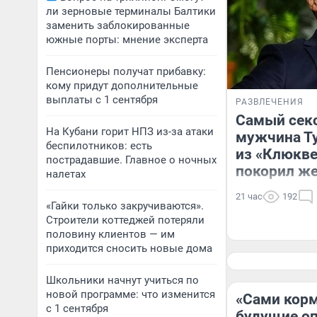
ли зерновые терминалы Балтики
заменить заблокированные
южные порты: мнение эксперта
Пенсионеры получат прибавку:
кому придут дополнительные
выплаты с 1 сентября
РАЗВЛЕЧЕНИЯ
Самый сек
На Кубани горит НПЗ из-за атаки
мужчина Т
беспилотников: есть
из «Клюкве
пострадавшие. Главное о ночных
покорил ж
налетах
21 час
192
«Гайки только закручиваются».
Строители коттеджей потеряли
половину клиентов — им
приходится сносить новые дома
Школьники начнут учиться по
новой программе: что изменится
«Сами корм
с 1 сентября
будущие оп