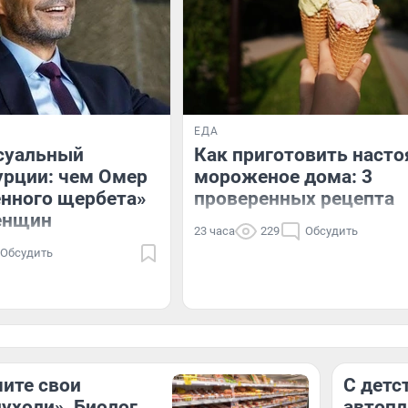
ЕДА
суальный
Как приготовить наст
урции: чем Омер
мороженое дома: 3
нного щербета»
проверенных рецепта
енщин
23 часа
229
Обсудить
Обсудить
ите свои
С детс
ухоли». Биолог
автопл