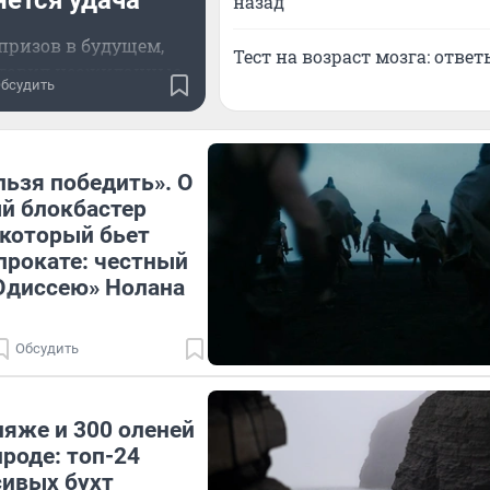
ется удача
назад
призов в будущем,
Тест на возраст мозга: ответ
отовил неожиданные
бсудить
и из прошлого
льзя победить». О
й блокбастер
, который бьет
прокате: честный
Одиссею» Нолана
Обсудить
ляже и 300 оленей
ироде: топ-24
сивых бухт