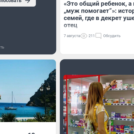
олосовать
«Это общий ребенок, а 
„муж помогает“»: исто
семей, где в декрет уш
отец
7 августа
211
Обсудить
ть