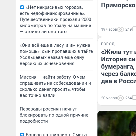
Приморско
«Нет некрасивых городов,
есть недофинансированные».
Путешественники проехали 2000
километров по Уралу на машине
19 часов
249
— стоило ли оно того
ГОРОД
«Они всё еще в лесу, и им нужна
«Жила тут 
помощь»: сын пропавших в тайге
Усольцевых назвал еще одну
История си
версию их исчезновения
бумеранга, 
через балк
Миссия — найти работу. О чем
два в Росс
спрашивать на собеседовании и
сколько денег просить, чтобы
вас точно взяли
20 часов
264
Переводы россиян начнут
блокировать по одной причине:
подробности
Вопрос на триллион. Смогут