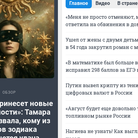
Главное
Видео
В стране
«Меня не просто отменяют, 
ответила на обвинения в до
Ушел от жены с двумя детьм
в 54 года закрутил роман с 
«В математике был больше вс
исправил 298 баллов за ЕГЭ
Путин вывел крипту из тени
цифровых валют в России
ОБЗОР
принесет новые
«Август будет еще довольно
ости»: Тамара
топливном рынке России
звала, кому из
ов зодиака
Нагиева не узнать! Как выг