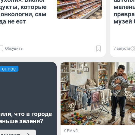
дукты, которые
малень
 онкологии, сам
превра
да не ест
музей
Обсудить
7 августа
ОПРОС
или, что в городе
еньше зелени?
СЕМЬЯ