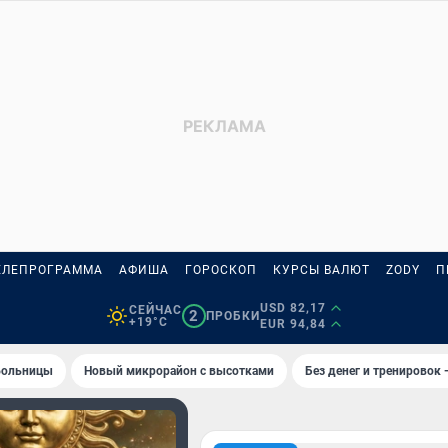
ЕЛЕПРОГРАММА
АФИША
ГОРОСКОП
КУРСЫ ВАЛЮТ
ZODY
П
USD 82,17
СЕЙЧАС
2
ПРОБКИ
+19°C
EUR 94,84
 больницы
Новый микрорайон с высотками
Без денег и тренировок 