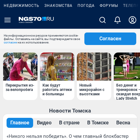
НЕДВИЖИМОСТЬ
ЗНАКОМСТВА
ПОГОДА
ФОРУМЫ
ТЕЛЕПР
На информационном ресурсе применяются cookie-
Согласен
файлы. Оставаясь на сайте, вы подтверждаете свое
согласие
на их использование.
Перекрытия из-
Как будут
Новый
Без денег и
за велопробега
работать аптеки
микрорайон с
тренировок 
и больницы
высотками
скандал вок
Lady Stretch
Новости Томска
Главное
Видео
В стране
В Томске
Весна
«Никого нельзя победить». О чем главный блокбастер