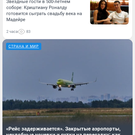
Звездные гости в 500-летнем
соборе: Криштиану Роналду
готовится сыграть свадьбу века на
Мадейре
2 часа
83
СТРАНА И МИР
«Рейс задерживается». Закрытые аэропорты,
неудобные ночевки и сутки на пересадку: как