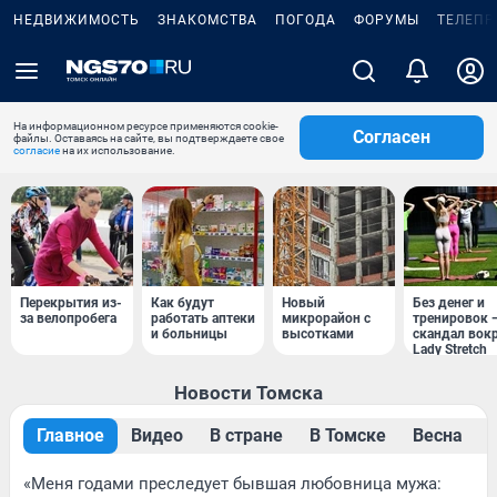
НЕДВИЖИМОСТЬ
ЗНАКОМСТВА
ПОГОДА
ФОРУМЫ
ТЕЛЕПР
На информационном ресурсе применяются cookie-
Согласен
файлы. Оставаясь на сайте, вы подтверждаете свое
согласие
на их использование.
Перекрытия из-
Как будут
Новый
Без денег и
за велопробега
работать аптеки
микрорайон с
тренировок 
и больницы
высотками
скандал вок
Lady Stretch
Новости Томска
Главное
Видео
В стране
В Томске
Весна
«Меня годами преследует бывшая любовница мужа: