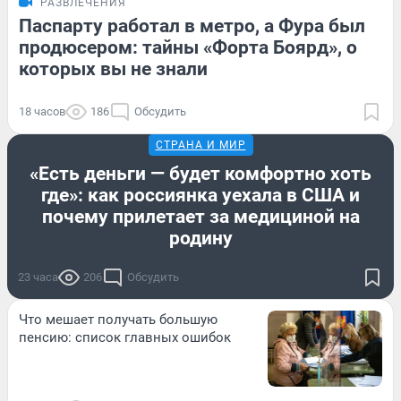
РАЗВЛЕЧЕНИЯ
Паспарту работал в метро, а Фура был
продюсером: тайны «Форта Боярд», о
которых вы не знали
18 часов
186
Обсудить
СТРАНА И МИР
«Есть деньги — будет комфортно хоть
где»: как россиянка уехала в США и
почему прилетает за медициной на
родину
23 часа
206
Обсудить
Что мешает получать большую
пенсию: список главных ошибок