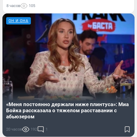
8 часов
105
ОН И ОНА
«Меня постоянно держали ниже плинтуса»: Миа
Бойка рассказала о тяжелом расставании с
абьюзером
20 часов
192
1