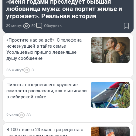
«Меня годами преследует бывшая
любовница мужа: она портит жилье и
угрожает». Реальная история
39 минут
59
Обсудить
«Простите нас за всё». С телефона
исчезнувшей в тайге семьи
Усольцевых пришло леденящее
душу сообщение
36 минут
3
Пилоты потерпевшего крушение
самолета рассказали, как выживали
в сибирской тайге
2 часа
83
В 100 г всего 23 ккал: три рецепта с
главным летним продуктом