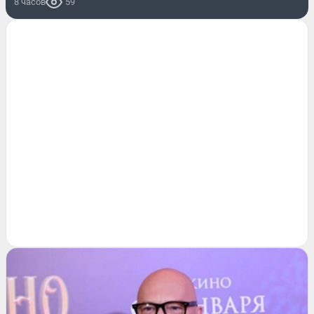
8 часов
59