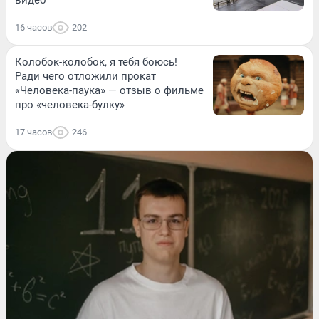
видео
16 часов
202
Колобок-колобок, я тебя боюсь!
Ради чего отложили прокат
«Человека-паука» — отзыв о фильме
про «человека-булку»
17 часов
246