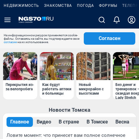
НЕДВИЖИМОСТЬ
ЗНАКОМСТВА
ПОГОДА
ФОРУМЫ
ТЕЛЕПР
На информационном ресурсе применяются cookie-
Согласен
файлы. Оставаясь на сайте, вы подтверждаете свое
согласие
на их использование.
Перекрытия из-
Как будут
Новый
Без денег и
за велопробега
работать аптеки
микрорайон с
тренировок 
и больницы
высотками
скандал вок
Lady Stretch
Новости Томска
Главное
Видео
В стране
В Томске
Весна
Ловите момент: что принесет вам полное солнечное