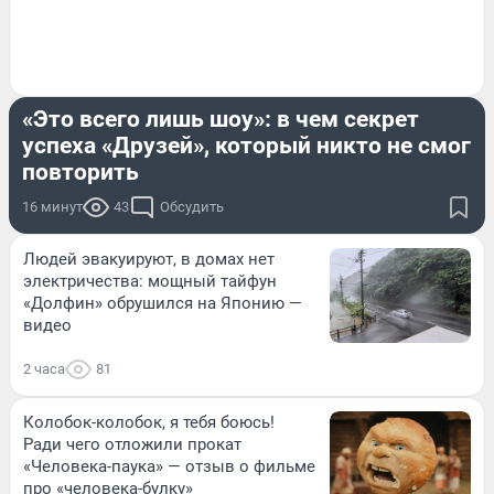
ОБЗОР
«Это всего лишь шоу»: в чем секрет
успеха «Друзей», который никто не смог
повторить
16 минут
43
Обсудить
Людей эвакуируют, в домах нет
электричества: мощный тайфун
«Долфин» обрушился на Японию —
видео
2 часа
81
Колобок-колобок, я тебя боюсь!
Ради чего отложили прокат
«Человека-паука» — отзыв о фильме
про «человека-булку»