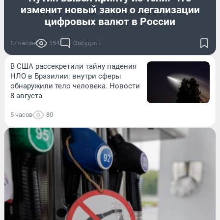
изменит новый закон о легализации
цифровых валют в России
17 часов
154
Обсудить
В США рассекретили тайну падения
НЛО в Бразилии: внутри сферы
обнаружили тело человека. Новости
8 августа
5 часов
80