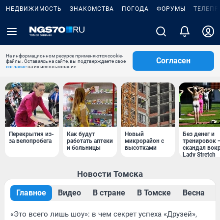
НЕДВИЖИМОСТЬ
ЗНАКОМСТВА
ПОГОДА
ФОРУМЫ
ТЕЛЕПР
На информационном ресурсе применяются cookie-
Согласен
файлы. Оставаясь на сайте, вы подтверждаете свое
согласие
на их использование.
Перекрытия из-
Как будут
Новый
Без денег и
за велопробега
работать аптеки
микрорайон с
тренировок 
и больницы
высотками
скандал вок
Lady Stretch
Новости Томска
Главное
Видео
В стране
В Томске
Весна
«Это всего лишь шоу»: в чем секрет успеха «Друзей»,