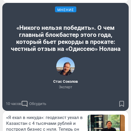
МНЕНИЕ
«Никого нельзя победить». О чем
главный блокбастер этого года,
который бьет рекорды в прокате:
честный отзыв на «Одиссею» Нолана
Стас Соколов
Эксперт
10 часов
Обсудить
«Я ехал в никуда»: геодезист уехал в
Казахстан с 4 тысячами рублей и
построил бизнес с нуля. Теперь он