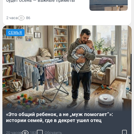
будет осень — важные приметы
2 часа
86
СЕМЬЯ
«Это общий ребенок, а не „муж помогает“»:
истории семей, где в декрет ушел отец
20 часов
183
Обсудить