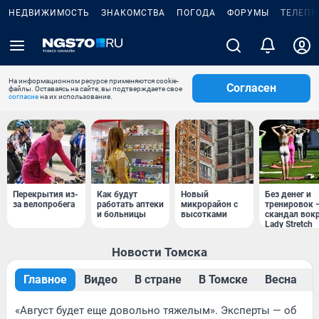
НЕДВИЖИМОСТЬ
ЗНАКОМСТВА
ПОГОДА
ФОРУМЫ
ТЕЛЕПР
На информационном ресурсе применяются cookie-
Согласен
файлы. Оставаясь на сайте, вы подтверждаете свое
согласие
на их использование.
Перекрытия из-
Как будут
Новый
Без денег и
за велопробега
работать аптеки
микрорайон с
тренировок 
и больницы
высотками
скандал вок
Lady Stretch
Новости Томска
Главное
Видео
В стране
В Томске
Весна
«Август будет еще довольно тяжелым». Эксперты — об