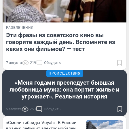
РАЗВЛЕЧЕНИЯ
Эти фразы из советского кино вы
говорите каждый день. Вспомните из
каких они фильмов? — тест
7 августа
219
Обсудить
ПРОИСШЕСТВИЯ
«Меня годами преследует бывшая
любовница мужа: она портит жилье и
угрожает». Реальная история
6 августа
260
Обсудить
«Смели гибриды Voyah». В России
возник дефицит электромобилей