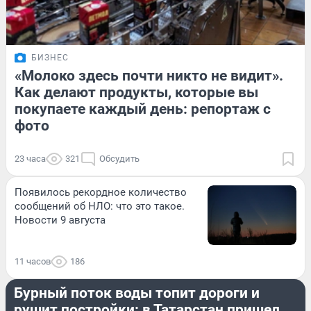
БИЗНЕС
«Молоко здесь почти никто не видит».
Как делают продукты, которые вы
покупаете каждый день: репортаж с
фото
23 часа
321
Обсудить
Появилось рекордное количество
сообщений об НЛО: что это такое.
Новости 9 августа
11 часов
186
ПРОИСШЕСТВИЯ
Бурный поток воды топит дороги и
рушит постройки: в Татарстан пришел