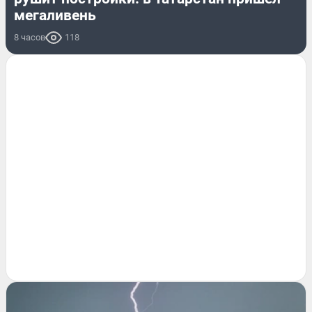
мегаливень
8 часов
118