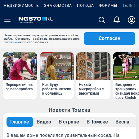
НЕДВИЖИМОСТЬ
ЗНАКОМСТВА
ПОГОДА
ФОРУМЫ
ТЕЛЕПР
На информационном ресурсе применяются cookie-
Согласен
файлы. Оставаясь на сайте, вы подтверждаете свое
согласие
на их использование.
Перекрытия из-
Как будут
Новый
Без денег и
за велопробега
работать аптеки
микрорайон с
тренировок 
и больницы
высотками
скандал вок
Lady Stretch
Новости Томска
Главное
Видео
В стране
В Томске
Весна
В вашем доме поселился удивительный сосед. На