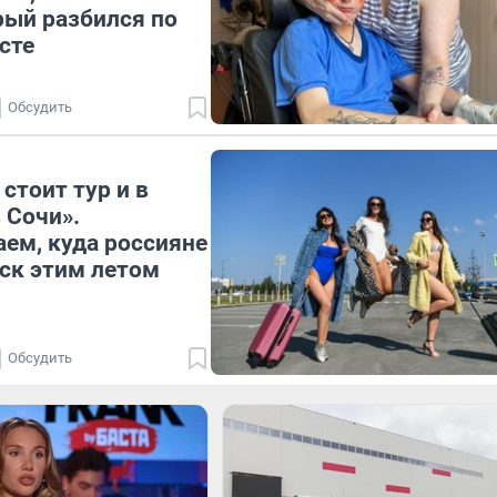
рый разбился по
сте
Обсудить
стоит тур и в
 Сочи».
ем, куда россияне
уск этим летом
Обсудить