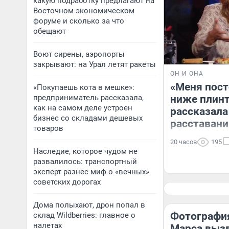
какую подработку предлагают на
Восточном экономическом
форуме и сколько за что
обещают
Воют сирены, аэропорты
закрывают: на Урал летят ракеты
ОН И ОНА
«Меня пос
«Покупаешь кота в мешке»:
предприниматель рассказала,
ниже плинт
как на самом деле устроен
рассказала
бизнес со складами дешевых
расставани
товаров
20 часов
195
Наследие, которое чудом не
развалилось: транспортный
эксперт разнес миф о «вечных»
советских дорогах
Дома полыхают, дрон попал в
Фотография
склад Wildberries: главное о
налетах
Марса выз