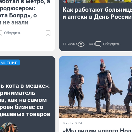
аботал в метро, а
продюсером:
Как работают больни
та Боярд», о
и аптеки в День России
 не знали
Обсудить
11 июня
1 443
Обсудить
МНЕНИЕ
ь кота в мешке»:
риниматель
а, как на самом
роен бизнес со
дешевых товаров
КУЛЬТУРА
«Мы видим нового Нол