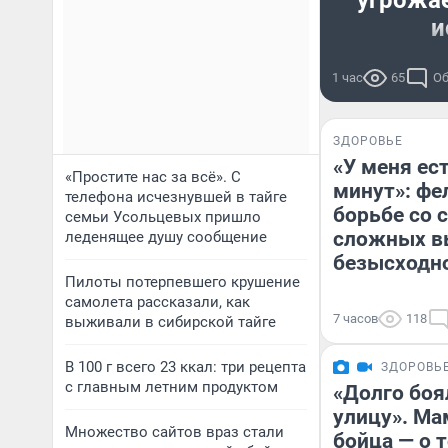
угрожае
и
Вторая с
1 час
65
Об
отрицает
ст
ЗДОРОВЬЕ
«У меня ес
«Простите нас за всё». С
минут»: фе
телефона исчезнувшей в тайге
борьбе со 
семьи Усольцевых пришло
сложных вы
леденящее душу сообщение
безысходн
Пилоты потерпевшего крушение
самолета рассказали, как
7 часов
118
выживали в сибирской тайге
В 100 г всего 23 ккал: три рецепта
ЗДОРОВЬ
с главным летним продуктом
«Долго боя
улицу». Ма
Множество сайтов враз стали
бойца — о т