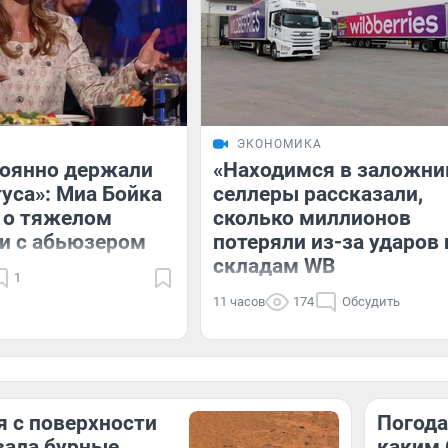
ЭКОНОМИКА
тоянно держали
«Находимся в заложни
уса»: Миа Бойка
селлеры рассказали,
 о тяжелом
сколько миллионов
и с абьюзером
потеряли из-за ударов 
складам WB
1
11 часов
174
Обсудить
 с поверхности
Погода
вала бурные
каким 