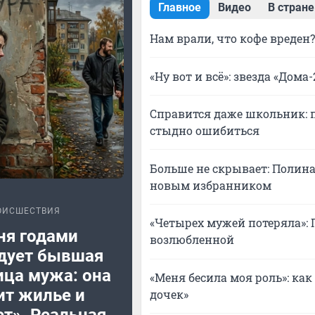
Главное
Видео
В стране
Нам врали, что кофе вреден
«Ну вот и всё»: звезда «Дом
Справится даже школьник: п
стыдно ошибиться
Больше не скрывает: Полин
новым избранником
ОИСШЕСТВИЯ
«Четырех мужей потеряла»:
ня годами
возлюбленной
дует бывшая
ца мужа: она
«Меня бесила моя роль»: ка
ит жилье и
дочек»