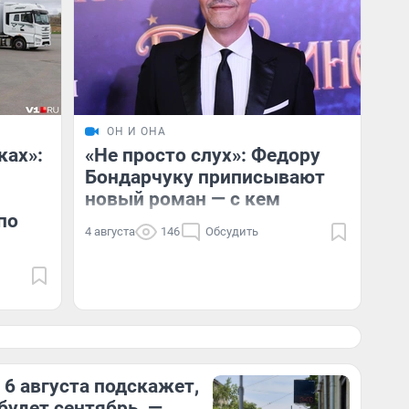
ОН И ОНА
ках»:
«Не просто слух»: Федору
Бондарчуку приписывают
новый роман — с кем
по
4 августа
146
Обсудить
 6 августа подскажет,
будет сентябрь, —