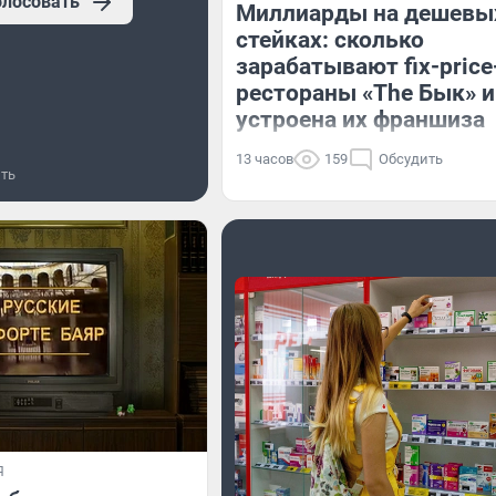
олосовать
Миллиарды на дешевы
стейках: сколько
зарабатывают fix-price
рестораны «The Бык» и
устроена их франшиза
13 часов
159
Обсудить
ть
Я