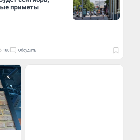
ные приметы
180
Обсудить