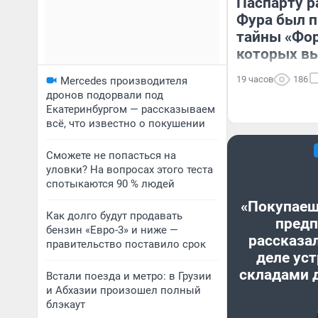
Паспарту р
Фура был 
тайны «Фор
которых вы
19 часов
186
Mercedes производителя
дронов подорвали под
Екатеринбургом — рассказываем
всё, что известно о покушении
Сможете не попасться на
уловки? На вопросах этого теста
спотыкаются 90 % людей
«Покупаеш
Как долго будут продавать
предп
бензин «Евро-3» и ниже —
рассказал
правительство поставило срок
деле уст
складами 
Встали поезда и метро: в Грузии
и Абхазии произошел полный
блэкаут