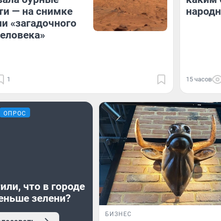
ти — на снимке
народ
и «загадочного
еловека»
1
15 часов
ОПРОС
или, что в городе
еньше зелени?
БИЗНЕС