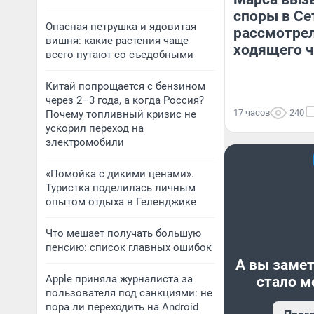
споры в Се
Опасная петрушка и ядовитая
рассмотрел
вишня: какие растения чаще
ходящего ч
всего путают со съедобными
Китай попрощается с бензином
через 2–3 года, а когда Россия?
17 часов
240
Почему топливный кризис не
ускорил переход на
электромобили
«Помойка с дикими ценами».
Туристка поделилась личным
опытом отдыха в Геленджике
Что мешает получать большую
пенсию: список главных ошибок
А вы замет
Apple приняла журналиста за
стало м
пользователя под санкциями: не
пора ли переходить на Android