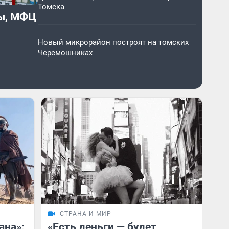
Томска
цы, МФЦ
Новый микрорайон построят на томских
Черемошниках
СТРАНА И МИР
ана»:
«Есть деньги — будет