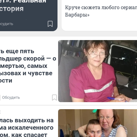
т». Реальная
Круче сюжета любого сериала
стория
Барбары»
торона конфликта
судить
, что занимается
алкерством
ть еще пять
льдшер скорой — о
смертью, самых
зовах и чувстве
ости
Обсудить
Е
лась выходить на
ма искалеченного
ом, как спасает