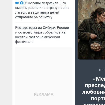
У могилы педофила. Его
смерть разделила страну на два
лагеря, а защитника детей
отправила за решетку
Рестораторы из Сибири, России
и со всего мира собрались на
шестой гастрономический
фестиваль
ПР
«Ме
пресле
любовни
порт